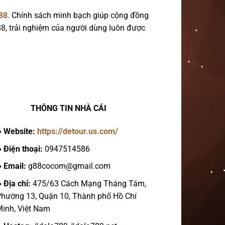
88
. Chính sách minh bạch giúp cộng đồng
G88, trải nghiệm của người dùng luôn được
THÔNG TIN NHÀ CÁI
 Website:
https://detour.us.com/
 Điện thoại:
0947514586
 Email:
g88cocom@gmail.com
 Địa chỉ:
475/63 Cách Mạng Tháng Tám,
hường 13, Quận 10, Thành phố Hồ Chí
inh, Việt Nam