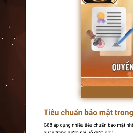
Tiêu chuẩn bảo mật trong
G88 áp dụng nhiều tiêu chuẩn bảo mật nhằm
quan trọng được nêu rõ dưới đây.