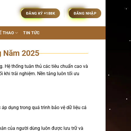
ĐĂNG KÝ +188K
ĐĂNG NHẬP
Ể THAO
TIN TỨC
g Năm 2025
. Hệ thống tuân thủ các tiêu chuẩn cao và
i khi trải nghiệm. Nền tảng luôn tối ưu
áp dụng trong quá trình bảo vệ dữ liệu cá
hân của người dùng luôn được lưu trữ và