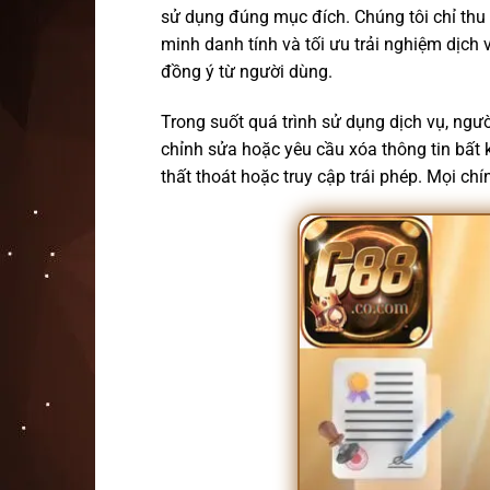
sử dụng đúng mục đích. Chúng tôi chỉ thu 
minh danh tính và tối ưu trải nghiệm dịch
đồng ý từ người dùng.
Trong suốt quá trình sử dụng dịch vụ, ngư
chỉnh sửa hoặc yêu cầu xóa thông tin bất kỳ
thất thoát hoặc truy cập trái phép. Mọi c