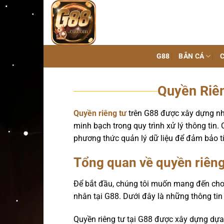
Bỏ
qua
nội
dung
G88
BẮN CÁ
C
Quyền Riê
Quyền riêng tư
trên G88 được xây dựng nhằ
minh bạch trong quy trình xử lý thông tin. 
phương thức quản lý dữ liệu để đảm bảo t
Tổng quan về quyền riêng
Để bắt đầu, chúng tôi muốn mang đến cho b
nhân tại G88. Dưới đây là những thông tin 
Quyền riêng tư tại G88 được xây dựng dựa 