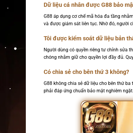
Dữ liệu cá nhân được G88 bảo mậ
G88 áp dụng cơ chế mã hóa đa tầng nhằm gi
và được giám sát liên tục. Nhờ đó, người c
Tôi được kiểm soát dữ liệu bản t
Người dùng có quyền riêng tư chỉnh sửa th
chóng nhằm giữ cho quyền lợi đầy đủ. Quy 
Có chia sẻ cho bên thứ 3 không?
G88 không chia sẻ dữ liệu cho bên thứ ba 
phải đáp ứng chuẩn bảo mật nghiêm ngặt. Đ