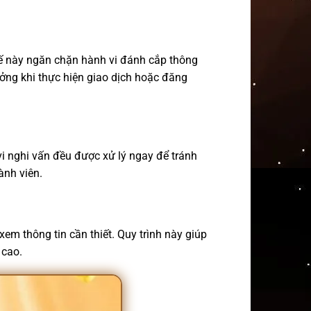
hế này ngăn chặn hành vi đánh cắp thông
tưởng khi thực hiện giao dịch hoặc đăng
vi nghi vấn đều được xử lý ngay để tránh
ành viên.
em thông tin cần thiết. Quy trình này giúp
 cao.