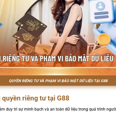
QUYỀN RIÊNG TƯ VÀ PHẠM VI BẢO MẬT DỮ LIỆU TẠI G88
 quyền riêng tư tại G88
 duy trì sự minh bạch và an toàn dữ liệu trong quá trình ngườ